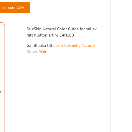
10
Vänster
a ner som CSV
11
Vänster
12
Vänster
Se eSkin Natural Color Guide för val av
13
Vänster
rätt hudton art.nr E4N100
14
Vänster
Gå tillbaka till
eSkin Cosmetic Natural
Glove, Male
15
Vänster
16
Vänster
17
Vänster
18
Vänster