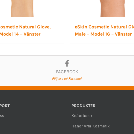
osmetic Natural Glove,
eSkin Cosmetic Natural Gl
Model 14 – Vänster
Male – Model 16 – Vänster
FACEBOOK
Följ oss på Facebook
PORT
PRODUKTER
ss
Knäortoser
Hand/ Arm Kosmetik