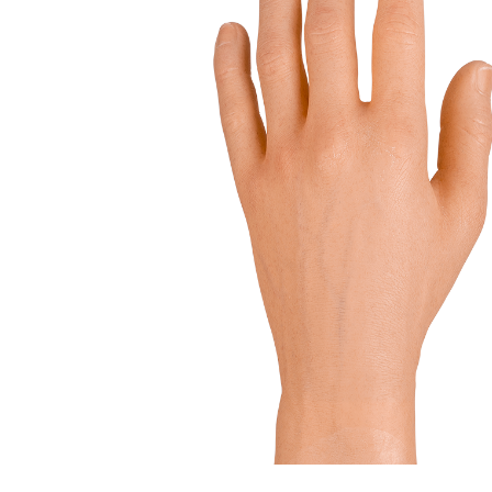
Rör med adaptrar
SI-led
Mjuka
Röradaptrar
LSO
Rigid
Torsionadaptrar
TLSO
Patell
Osteoporos
OA Go
Skolios
Post-
Höft
Neuro