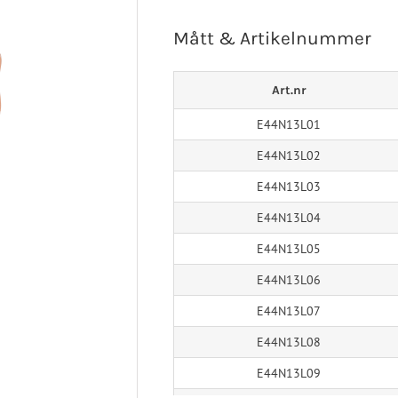
Turbomed
 Ligament
Sport/Rehab
Handled
Mått & Artikelnummer
a Ligament
Post-op/Trauma
aortos
Neuro/Rehab
Art.nr
nartros
op/Trauma
E44N13L01
/Rehab
E44N13L02
E44N13L03
E44N13L04
E44N13L05
E44N13L06
E44N13L07
E44N13L08
E44N13L09