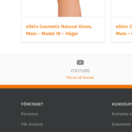
eSkin Cosmetic Natural Glove,
eSkin C
Male – Model 16 – Höger
Male – 
YOUTUBE
Följ oss på Youtube
FÖRETAGET
KUNDSUP
Personal
Kontakta o
Vår historia
Dokument