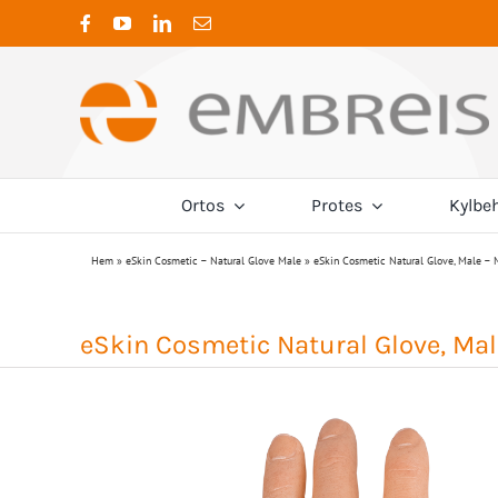
Fortsätt
till
innehållet
Ortos
Protes
Kylbe
K
Hem
»
eSkin Cosmetic – Natural Glove Male
»
eSkin Cosmetic Natural Glove, Male – 
Termoplaster
Ambroise
Adaptrar
Nacke
Cervical ortos
4-Hålsadaptrar
Neuro
Coyote Prosthetic
Trikåslang
eSkin Cosmetic Natural Glove, Mal
CTO ortos
Dubbeladaptrar
Post-
Embreis
Traktion
Förskjutningsadaptrar
Hylsadaptrar
Mitchell Ponseti®
Öv
Pyramidadaptrar
Rygg
Sporlastic
Rotationsadaptrar
Stöd/Kompression
Stöd/