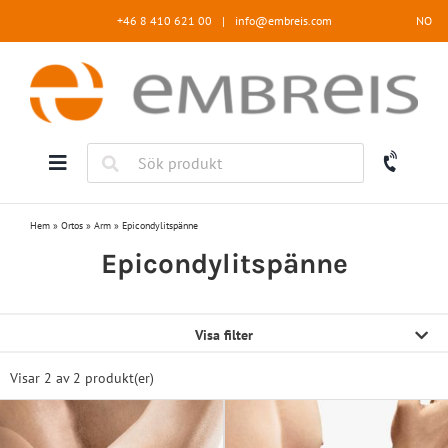
Fortsätt
+46 8 410 621 00
|
info@embreis.com
NO
till
innehållet
Hem
»
Ortos
»
Arm
»
Epicondylitspänne
Epicondylitspänne
Visa filter
Visar 2 av
2 produkt(er)