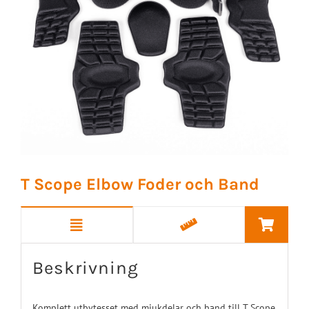
T Scope Elbow Foder och Band
Beskrivning
Komplett utbytesset med mjukdelar och band till T Scope