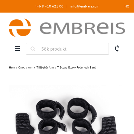
Fortsätt
+46 8 410 621 00
|
info@embreis.com
NO
till
innehållet
Hem
»
Ortos
»
Arm
»
Tillbehör Arm
»
T Scope Elbow Foder och Band