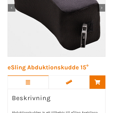


eSling Abduktionskudde 15°
Beskrivning
Abduktionskudden är ett tillbehör till eSling Axelslinga