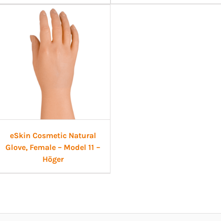
eSkin Cosmetic Natural
Glove, Female – Model 11 –
Höger