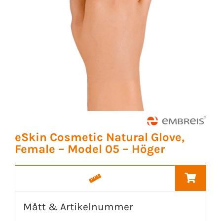
eSkin Cosmetic Natural Glove,
Female – Model 05 – Höger
Mått & Artikelnummer