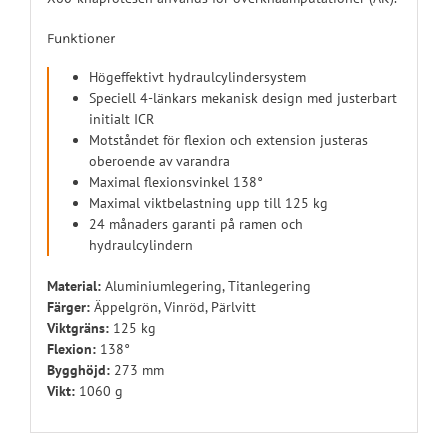
Funktioner
Högeffektivt hydraulcylindersystem
Speciell 4-länkars mekanisk design med justerbart
initialt ICR
Motståndet för flexion och extension justeras
oberoende av varandra
Maximal flexionsvinkel 138°
Maximal viktbelastning upp till 125 kg
24 månaders garanti på ramen och
hydraulcylindern
Material:
Aluminiumlegering, Titanlegering
Färger:
Äppelgrön, Vinröd, Pärlvitt
Viktgräns:
125 kg
Flexion:
138°
Bygghöjd:
273 mm
Vikt:
1060 g