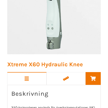
Xtreme X60 Hydraulic Knee
Beskrivning
X60-knäprotesen används för överknäamputationer (AK).