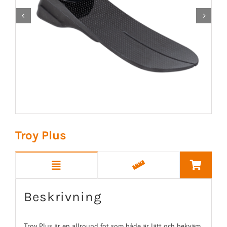


Troy Plus
Beskrivning
Troy Plus är en allround fot som både är lätt och bekväm