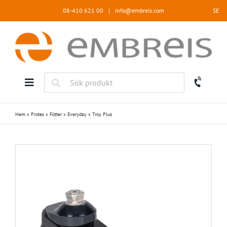
Fortsätt
08-410 621 00
|
info@embreis.com
SE
till
innehållet
Hem
»
Protes
»
Fötter
»
Everyday
»
Troy Plus