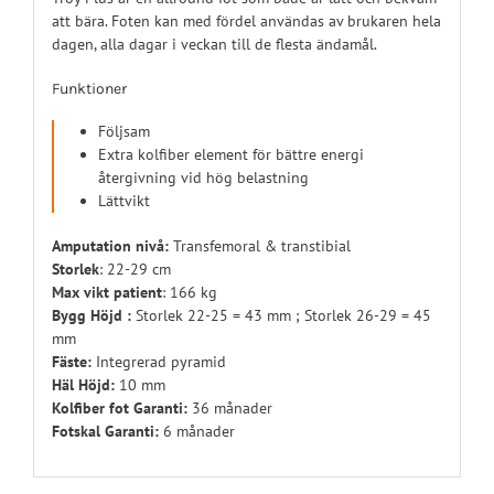
att bära. Foten kan med fördel användas av brukaren hela
dagen, alla dagar i veckan till de flesta ändamål.
Funktioner
Följsam
Extra kolfiber element för bättre energi
återgivning vid hög belastning
Lättvikt
Amputation nivå:
Transfemoral & transtibial
Storlek
: 22-29 cm
Max vikt patient
: 166 kg
Bygg Höjd :
Storlek 22-25 = 43 mm ; Storlek 26-29 = 45
mm
Fäste:
Integrerad pyramid
Häl Höjd:
10 mm
Kolfiber fot Garanti:
36 månader
Fotskal Garanti:
6 månader