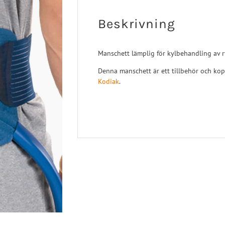
Turbomed
 Ligament
Sport/Rehab
Handled
Beskrivning
a Ligament
Post-op/Trauma
aortos
Neuro/Rehab
Manschett lämplig för kylbehandling av r
nartros
op/Trauma
Denna manschett är ett tillbehör och kop
Kodiak
.
/Rehab