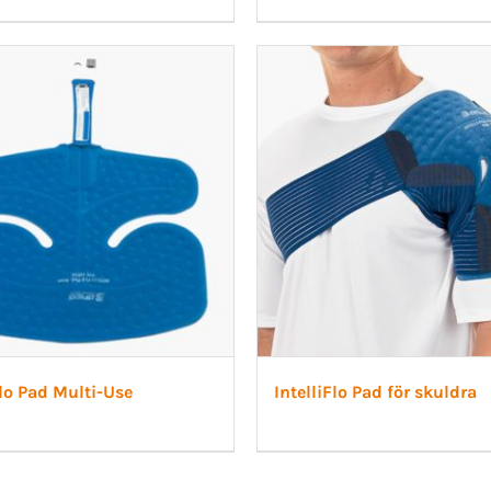
Flo Pad Multi-Use
IntelliFlo Pad för skuldra