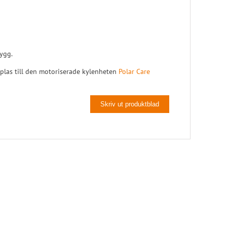
Pelott
Skoinlägg
ygg.
plas till den motoriserade kylenheten
Polar Care
Skriv ut produktblad