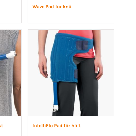
Wave Pad för knä
st
IntelliFlo Pad för höft