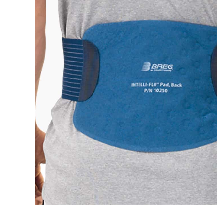
Rör med adaptrar
SI-led
Mjuka
Röradaptrar
LSO
Rigid
Torsionadaptrar
TLSO
Patell
Osteoporos
OA Go
Skolios
Post-
Höft
Neuro