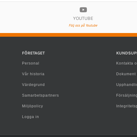
YOUTUBE
Följ oss på Youtube
FÖRETAGET
KUNDSUP
Personal
Kontakta o
Vår historia
Dokument
Värdegrund
Upphandli
Samarbetspartners
Försäljning
Miljöpolicy
Integritet
Logga in