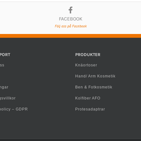
FACEBOOK
Följ oss på Facebook
PORT
PRODUKTER
ss
Knäortoser
Hand/ Arm Kosmetik
ngar
Ben & Fotkosmetik
svillkor
Kolfiber AFO
spolicy – GDPR
Protesadaptrar