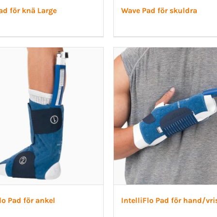
d för knä Large
Wave Pad för skuldra
Flo Pad för ankel
IntelliFlo Pad för hand/vri