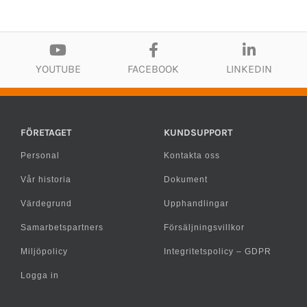
YOUTUBE
FACEBOOK
LINKEDIN
FÖRETAGET
KUNDSUPPORT
Personal
Kontakta oss
Vår historia
Dokument
Värdegrund
Upphandlingar
Samarbetspartners
Försäljningsvillkor
Miljöpolicy
Integritetspolicy – GDPR
Logga in