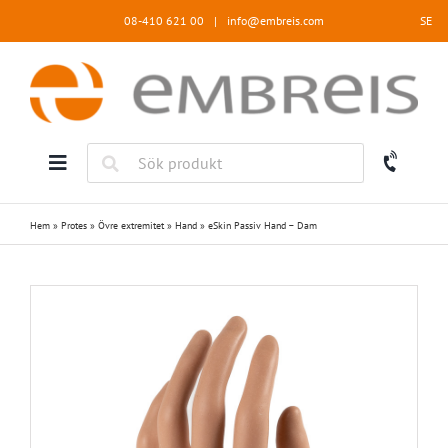
Fortsätt
08-410 621 00
|
info@embreis.com
SE
till
innehållet
Hem
»
Protes
»
Övre extremitet
»
Hand
»
eSkin Passiv Hand – Dam