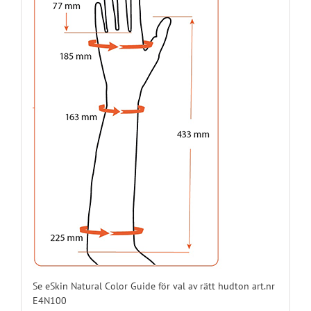
E45N08L12
12
Vänster
E45N08L13
13
Vänster
E45N08L14
14
Vänster
E45N08L15
15
Vänster
E45N08L16
16
Vänster
E45N08L17
17
Vänster
E45N08L18
18
Vänster
Se eSkin Natural Color Guide för val av rätt hudton art.nr
E4N100