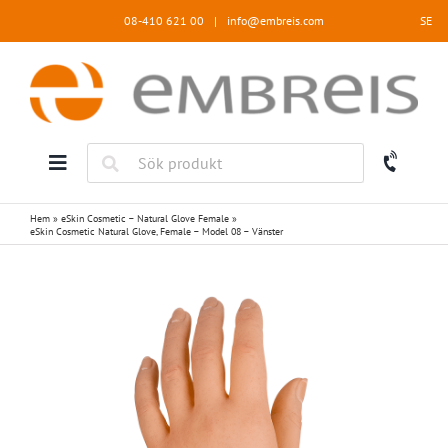
Fortsätt
08-410 621 00
|
info@embreis.com
SE
till
innehållet
Hem
»
eSkin Cosmetic – Natural Glove Female
»
eSkin Cosmetic Natural Glove, Female – Model 08 – Vänster