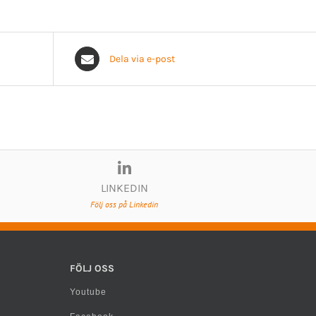
Dela via e-post
LINKEDIN
Följ oss på Linkedin
FÖLJ OSS
Youtube