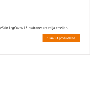
Pelott
Skoinlägg
 eSkin LegCover. 18 hudtoner att välja emellan.
Skriv ut produktblad