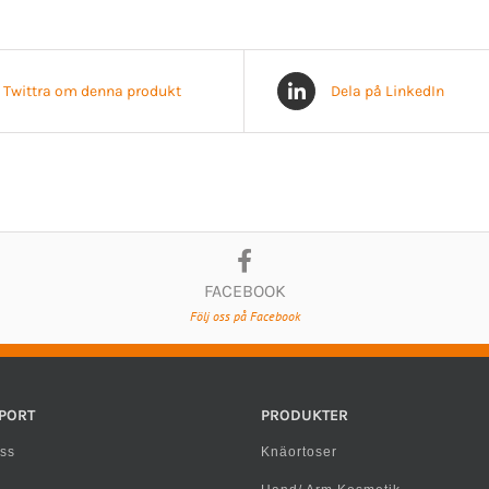
Twittra om denna produkt
Dela på LinkedIn
FACEBOOK
Följ oss på Facebook
PORT
PRODUKTER
ss
Knäortoser