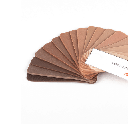
Rör med adaptrar
SI-led
Mjuka
Röradaptrar
LSO
Rigid
Torsionadaptrar
TLSO
Patell
Osteoporos
OA Go
Skolios
Post-
Höft
Neuro