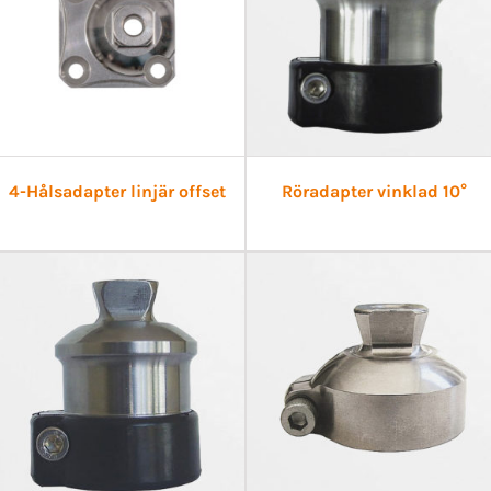
4-Hålsadapter linjär offset
Röradapter vinklad 10°