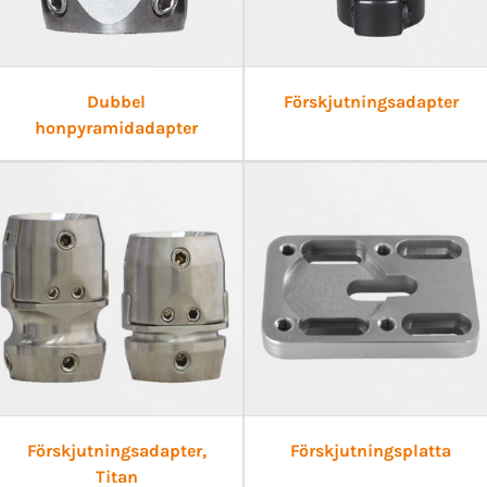
Dubbel
Förskjutningsadapter
honpyramidadapter
Förskjutningsadapter,
Förskjutningsplatta
Titan