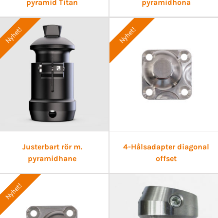
pyramid Titan
pyramidhona
Nyhet!
Nyhet!
Justerbart rör m.
4-Hålsadapter diagonal
pyramidhane
offset
Nyhet!