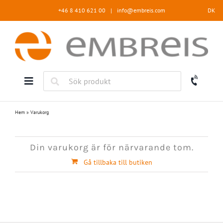
Fortsätt
+46 8 410 621 00
|
info@embreis.com
DK
till
innehållet
Hem
»
Varukorg
Din varukorg är för närvarande tom.
Gå tillbaka till butiken