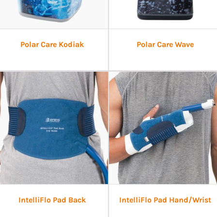
Polar Care Kodiak
Polar Care Wave
IntelliFlo Pad Back
IntelliFlo Pad Hand/Wrist