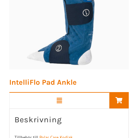
IntelliFlo Pad Ankle
Beskrivning
Tillbehör till
Polar Care Kodiak
.