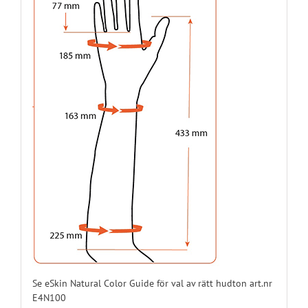
E45N08L12
12
Vänster
E45N08L13
13
Vänster
E45N08L14
14
Vänster
E45N08L15
15
Vänster
E45N08L16
16
Vänster
E45N08L17
17
Vänster
E45N08L18
18
Vänster
Se eSkin Natural Color Guide för val av rätt hudton art.nr
E4N100