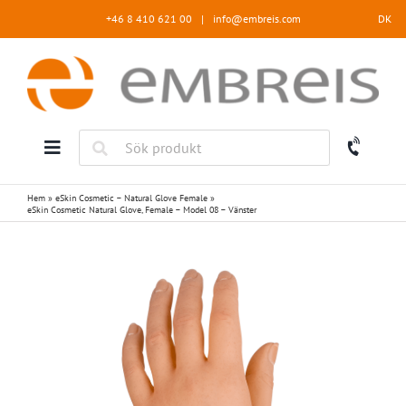
Fortsätt
+46 8 410 621 00
|
info@embreis.com
DK
till
innehållet
Hem
»
eSkin Cosmetic – Natural Glove Female
»
eSkin Cosmetic Natural Glove, Female – Model 08 – Vänster