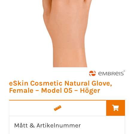
eSkin Cosmetic Natural Glove,
Female – Model 05 – Höger
Mått & Artikelnummer