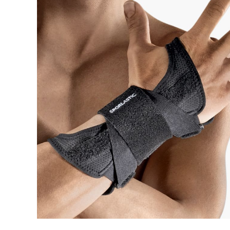
Skolios
Patell
Röradaptrar
Post-
Torsionadaptrar
Neuro