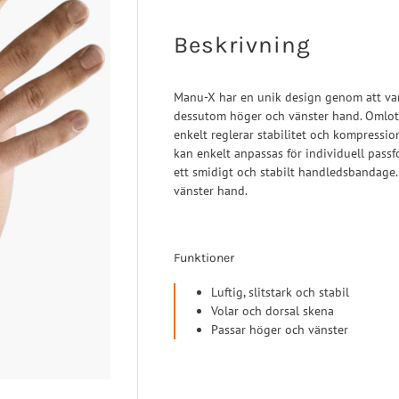
aortos
Neuro/Rehab
op/Trauma
Beskrivning
/Rehab
Manu-X har en unik design genom att vara
dessutom höger och vänster hand. Omlot
enkelt reglerar stabilitet och kompressio
kan enkelt anpassas för individuell pass
ett smidigt och stabilt handledsbandage.
vänster hand.
Funktioner
Luftig, slitstark och stabil
Volar och dorsal skena
Passar höger och vänster