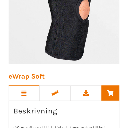
eWrap Soft
Beskrivning
eWrap Soft ger ett lätt stöd och kompression till knät.