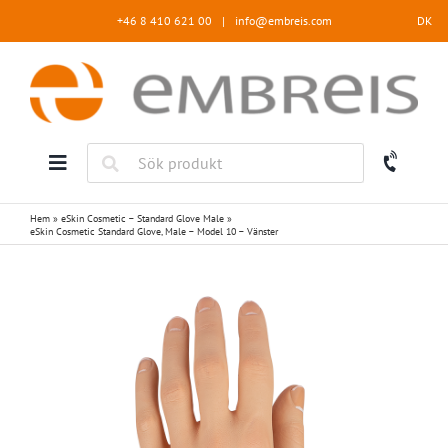
Fortsätt
+46 8 410 621 00
|
info@embreis.com
DK
till
innehållet
Hem
»
eSkin Cosmetic – Standard Glove Male
»
eSkin Cosmetic Standard Glove, Male – Model 10 – Vänster