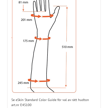
E44S10L12
12
Vänster
E44S10L13
13
Vänster
E44S10L14
14
Vänster
E44S10L15
15
Vänster
E44S10L16
16
Vänster
E44S10L17
17
Vänster
E44S10L18
18
Vänster
Se eSkin Standard Color Guide för val av rätt hudton
art.nr E4S100