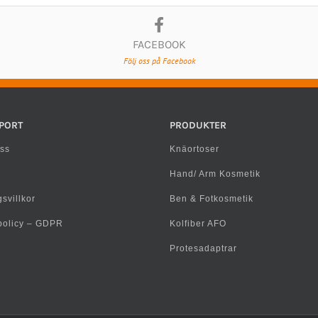
FACEBOOK
Följ oss på Facebook
PORT
PRODUKTER
ss
Knäortoser
Hand/ Arm Kosmetik
svillkor
Ben & Fotkosmetik
spolicy – GDPR
Kolfiber AFO
Protesadaptrar