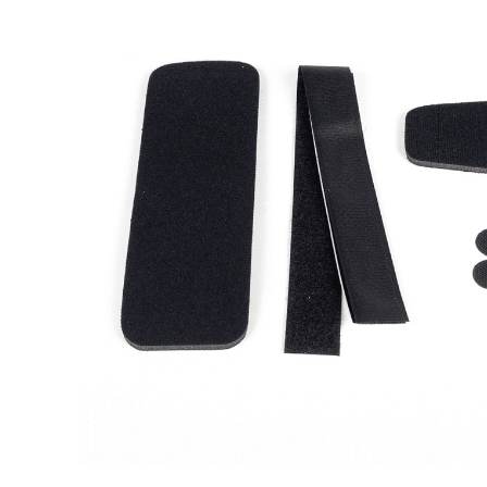
Skolios
Patell
Röradaptrar
Post-
Torsionadaptrar
Neuro