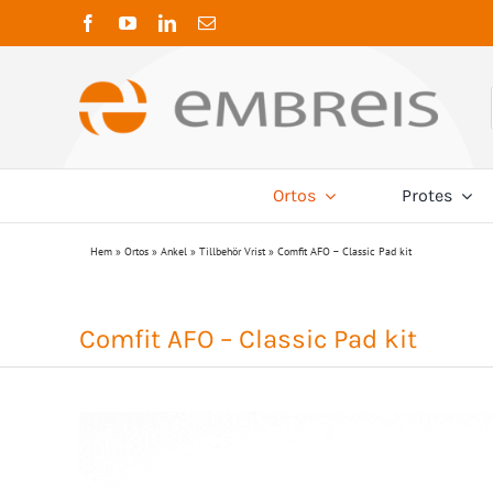
Fortsätt
till
innehållet
Ortos
Protes
K
Hem
»
Ortos
»
Ankel
»
Tillbehör Vrist
»
Comfit AFO – Classic Pad kit
Ambroise
Adaptrar
Nacke
Cervical ortos
4-Hålsadaptrar
Neuro
Elevate Movement
Traktion
Dubbeladaptrar
Post-
Comfit AFO – Classic Pad kit
Nextt
Förskjutningsadaptrar
Öv
Hylsadaptrar
Streifeneder
Rygg
Pyramidadaptrar
Stöd/Kompression
Stöd/
Rotationsadaptrar
TLSO
Mjuka
Rör med adaptrar