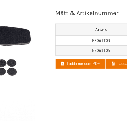
aortos
Neuro/Rehab
Mått & Artikelnummer
op/Trauma
/Rehab
Art.nr.
E8061T03
E8061T05
Ladda ner som PDF
Ladd