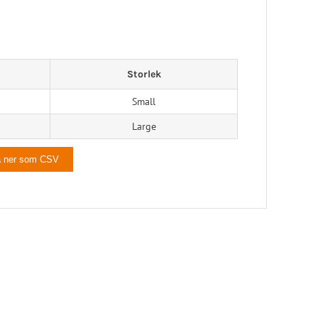
Storlek
Small
Large
a ner som CSV