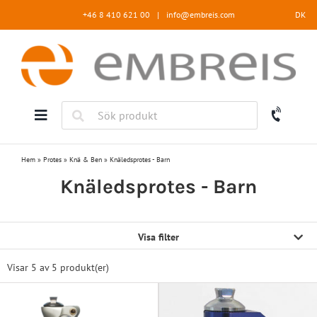
Fortsätt
+46 8 410 621 00
|
info@embreis.com
DK
till
innehållet
Hem
»
Protes
»
Knä & Ben
»
Knäledsprotes - Barn
Knäledsprotes - Barn
Visa filter
Visar 5 av
5 produkt(er)