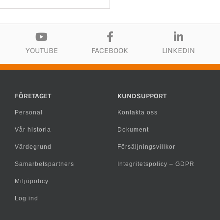
YOUTUBE
FACEBOOK
LINKEDIN
FÖRETAGET
KUNDSUPPORT
Personal
Kontakta oss
Vår historia
Dokument
Värdegrund
Försäljningsvillkor
Samarbetspartners
Integritetspolicy – GDPR
Miljöpolicy
Log ind